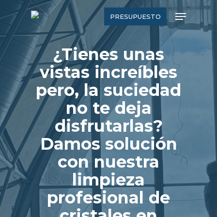
Skip
Menu
PRESUPUESTO
to
main
¿Tienes unas
content
vistas increíbles
pero, la suciedad
no te deja
disfrutarlas?
Damos solución
con nuestra
limpieza
profesional de
cristales en